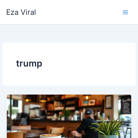
Skip
Eza Viral
to
content
trump