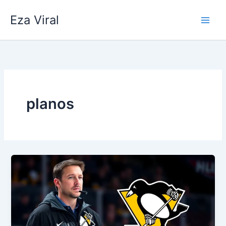
Skip
Eza Viral
to
content
planos