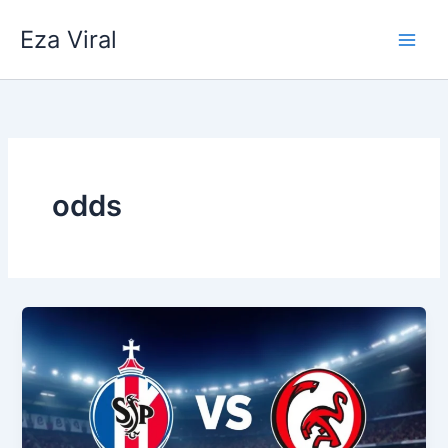
Skip
Eza Viral
to
content
odds