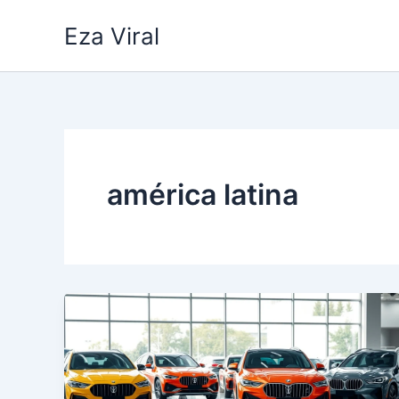
Skip
Eza Viral
to
content
américa latina